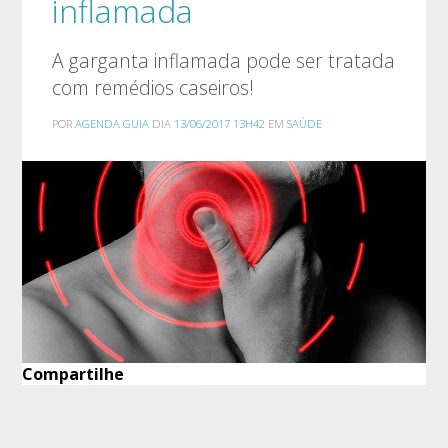
inflamada
A garganta inflamada pode ser tratada
com remédios caseiros!
POR
AGENDA GUIA
DIA
13/06/2017 13H42
EM
SAÚDE
Compartilhe